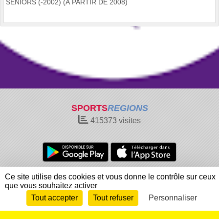
SENIORS (-2002) (À PARTIR DE 2008)
SPORTS
REGIONS
415373
visites
Charte cookies
Gestion des cookies
Ce site utilise des cookies et vous donne le contrôle sur ceux
que vous souhaitez activer
Informations légales
Signaler un contenu inapproprié
Tout accepter
Tout refuser
Personnaliser
Envie de participer ?
Connexion