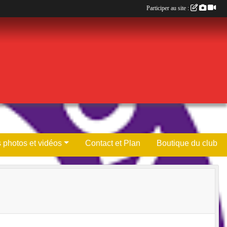
Participer au site :
 photos et vidéos
Contact et Plan
Boutique du club