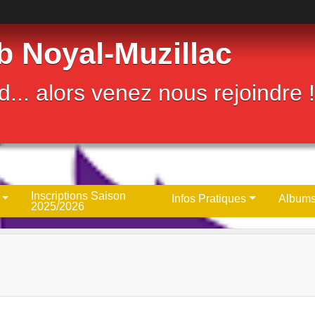
b Noyal-Muzillac
... alors venez nous rejoindre !
Inscriptions Saison
Infos Pratiques
Albums
2025/2026