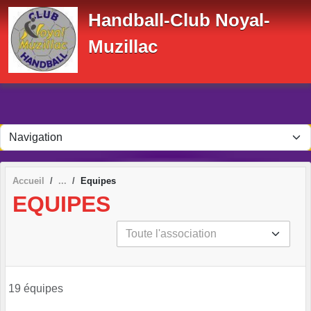
Panneau de gestion des cookies
Handball-Club Noyal-
Muzillac
Accueil
Equipes
EQUIPES
19 équipes