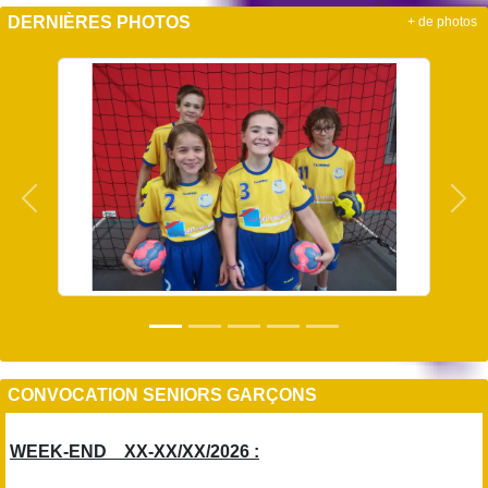
DERNIÈRES PHOTOS
+ de photos
Précedent
Sui
CONVOCATION SENIORS GARÇONS
WEEK-END XX-XX/XX/2026 :