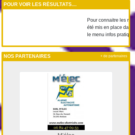
POUR VOIR LES RÉSULTATS....
Pour connaitre les résul
été mis en place dans la
le menu infos pratiques..
NOS PARTENAIRES
+ de partenaires