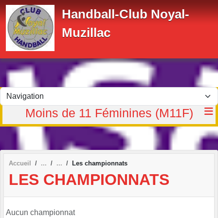
Panneau de gestion des cookies
Handball-Club Noyal-
Muzillac
Moins de 11 Féminines (M11F)
Accueil
Les championnats
LES CHAMPIONNATS
Aucun championnat