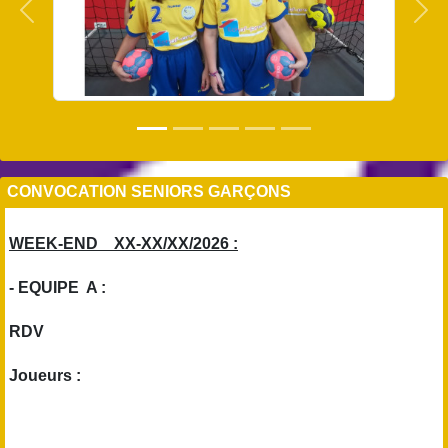
Précedent
Sui
CONVOCATION SENIORS GARÇONS
WEEK-END XX-XX/XX/2026 :
- EQUIPE A :
RDV
Joueurs :