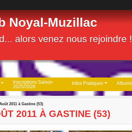
b Noyal-Muzillac
... alors venez nous rejoindre !
Inscriptions Saison
Infos Pratiques
Albums
2025/2026
oût 2011 à Gastine (53)
T 2011 À GASTINE (53)