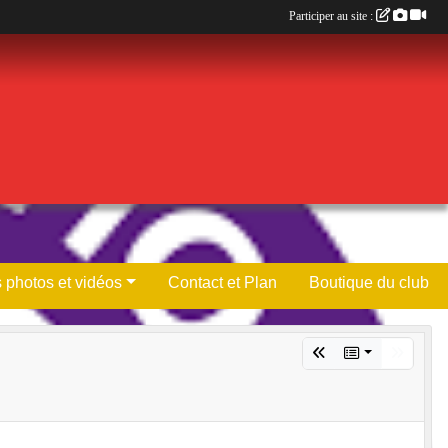
Participer au site :
 photos et vidéos
Contact et Plan
Boutique du club