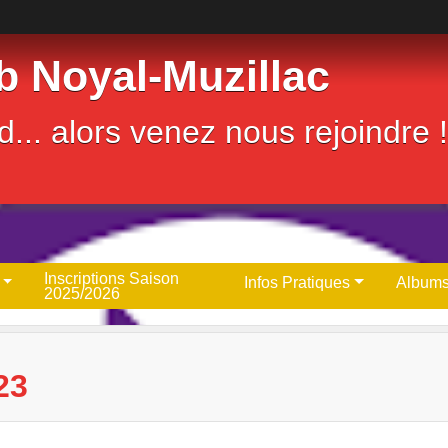
b Noyal-Muzillac
... alors venez nous rejoindre !
Inscriptions Saison
Infos Pratiques
Albums
2025/2026
23