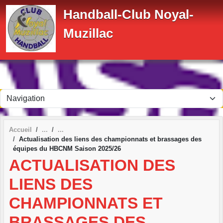
Panneau de gestion des cookies
Handball-Club Noyal-
Muzillac
Accueil
Actualisation des liens des championnats et brassages des
équipes du HBCNM Saison 2025/26
ACTUALISATION DES
LIENS DES
CHAMPIONNATS ET
BRASSAGES DES